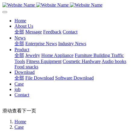
Home
About Us
全部
Message
Feedback
Contact
News
全部
Enterprise News
Industry News
Product
全部
Jewelry
Home Appliance
Furniture Building
Traffic
Tools
Fitness Equipment
Cosmetic Hardware
Audio books
Food snacks
Download
全部
File Download
Software Download
Case
job
Contact
滑动查看下一页
Home
Case