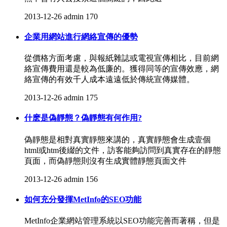
2013-12-26
admin
170
企業用網站進行網絡宣傳的優勢
從價格方面考慮，與報紙雜誌或電視宣傳相比，目前網
絡宣傳費用還是較為低廉的。獲得同等的宣傳效應，網
絡宣傳的有效千人成本遠遠低於傳統宣傳媒體。
2013-12-26
admin
175
什麽是偽靜態？偽靜態有何作用?
偽靜態是相對真實靜態來講的，真實靜態會生成壹個
html或htm後綴的文件，訪客能夠訪問到真實存在的靜態
頁面，而偽靜態則沒有生成實體靜態頁面文件
2013-12-26
admin
156
如何充分發揮MetInfo的SEO功能
MetInfo企業網站管理系統以SEO功能完善而著稱，但是