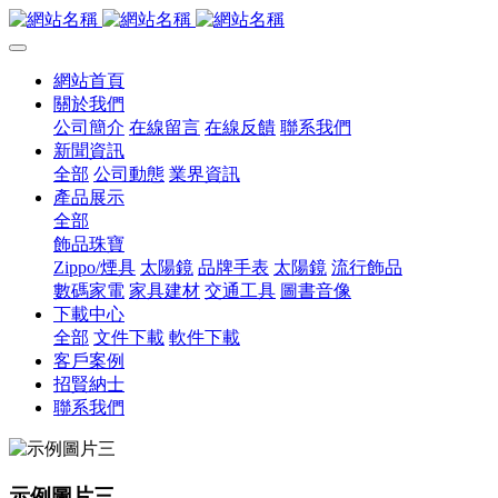
網站首頁
關於我們
公司簡介
在線留言
在線反饋
聯系我們
新聞資訊
全部
公司動態
業界資訊
產品展示
全部
飾品珠寶
Zippo/煙具
太陽鏡
品牌手表
太陽鏡
流行飾品
數碼家電
家具建材
交通工具
圖書音像
下載中心
全部
文件下載
軟件下載
客戶案例
招賢納士
聯系我們
示例圖片三